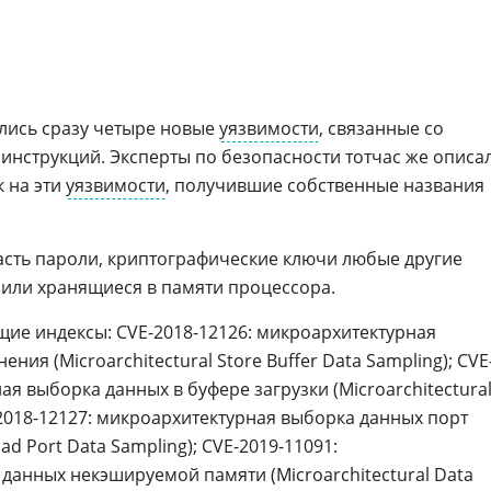
ись сразу четыре новые
уязвимости
, связанные со
нструкций. Эксперты по безопасности тотчас же описа
к на эти
уязвимости
, получившие собственные названия
асть пароли, криптографические ключи любые другие
или хранящиеся в памяти процессора.
ие индексы: CVE-2018-12126: микроархитектурная
ния (Microarchitectural Store Buffer Data Sampling); CVE
ая выборка данных в буфере загрузки (Microarchitectura
VE-2018-12127: микроархитектурная выборка данных порт
oad Port Data Sampling); CVE-2019-11091:
данных некэшируемой памяти (Microarchitectural Data