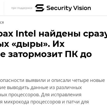
при поддержке
s
СЯ
итика
ах Intel найдены сраз
еренции
ых «дыры». Их
ет
е затормозит ПК до
ика
опасности выявили и описали четыре новые
ие выводить данные из различных
ых процессоров. Для исправления
я микрокода процессоров и патчи для