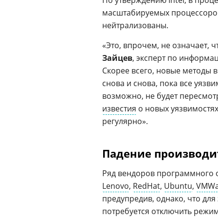
По утверждению Intel, в проц
масштабируемых процессор
нейтрализованы.
«Это, впрочем, не означает, 
Зайцев
, эксперт по информ
Скорее всего, новые методы 
снова и снова, пока все уязв
возможно, не будет пересмотре
известия
о новых уязвимостях
регулярно».
Падение производи
Ряд вендоров программного 
Lenovo
,
RedHat
,
Ubuntu
,
VMWa
предупредив, однако, что дл
потребуется отключить режим