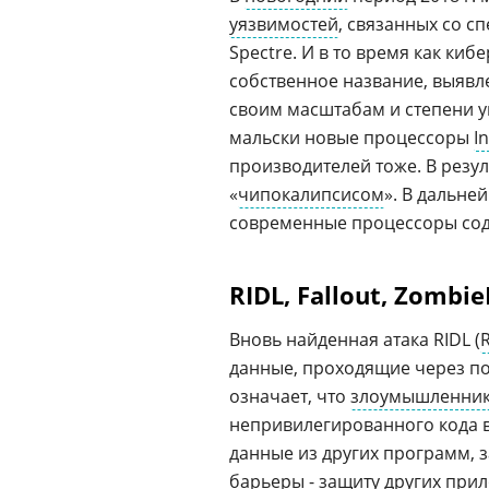
уязвимостей
, связанных со с
Spectre. И в то время как ки
собственное название, выявл
своим масштабам и степени у
мальски новые процессоры
In
производителей тоже. В резу
«
чипокалипсисом
». В дальне
современные процессоры сод
RIDL, Fallout, Zombi
Вновь найденная атака RIDL (
R
данные, проходящие через по
означает, что
злоумышленни
непривилегированного кода в
данные из других программ,
барьеры - защиту других при