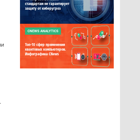
стандартам не гарантирует
защиту от киберугроз
CNEWS ANALYTICS
ли
Топ-10 сфер применения
квантовых компьютеров.
Инфографика CNews
-
l