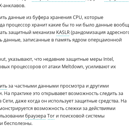
X-анклавов.
ить данные из буфера хранения CPU, которые
гда процессор хранит какие бы то ни было данные вообщ
вать защитный механизм
KASLR
(рандомизация адресног
ть данные, записанные в память ядром оперцаионной
ut, указывают, что недавние защитные меры Intel,
вых процессоров от атаки Meltdown, усиливают их
ить
за частными данными просмотра и другими
На практике это открывавет возможность следить за
 Сети, даже когда он использует защитные средства. На
монстрируется возможность слежки за действиями
ользовании
браузера
Tor
и поиcковой системы
ни бесполезны.