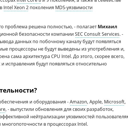
ессорах
Intel Core 8
и 9 поколения, а также в семействе
ов
Intel Xeon 2
поколения
MDS-уязвимости
что проблема решена полностью, - полагает
Михаил
ационной безопасности компании
SEC Consult Services
. -
вывода данных по побочному каналу будут появляться
имые процессоры не будут выведены из употребления и,
на сама архитектура CPU Intel. До этого, скорее всего,
 и исправления будут появляться относительно
тельности?
обеспечения и оборудования -
Amazon
, Apple,
Microsoft
,
re
, - выпустили обновления для своих разработок,
я эффективной нейтрализации уязвимостей пользователя
 многопоточности в процессорах Intel.