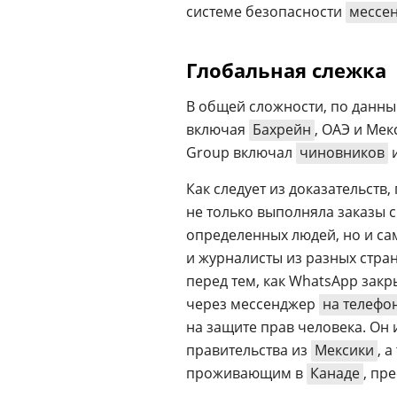
системе безопасности
мессе
Глобальная слежка
В общей сложности, по данн
включая
Бахрейн
, ОАЭ и Мек
Group включал
чиновников
и
Как следует из доказательств
не только выполняла заказы 
определенных людей, но и са
и журналисты из разных стран
перед тем, как WhatsApp зак
через мессенджер
на телефо
на защите прав человека. Он 
правительства из
Мексики
, 
проживающим в
Канаде
, пр