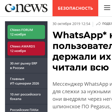
БЕЗОПАСНОСТЬ
CNew
|
30 октября 2019 12:54
ПОДЕ
Анал
CNews FORUM
WhatsApp* н
12 ноября
Конф
пользовате
CNews AWARDS
Марк
12 ноября
держали их
Техн
30 лет рынку ERP
читали всю
ТВ
в России
Главные
Мессенджер WhatsApp и
ИТ-сценарии
2026
для слежки за нужными 
10 лет российского
они внедряли через не
бэкапа
шпионское ПО Pegasus,
Российские ПАКи