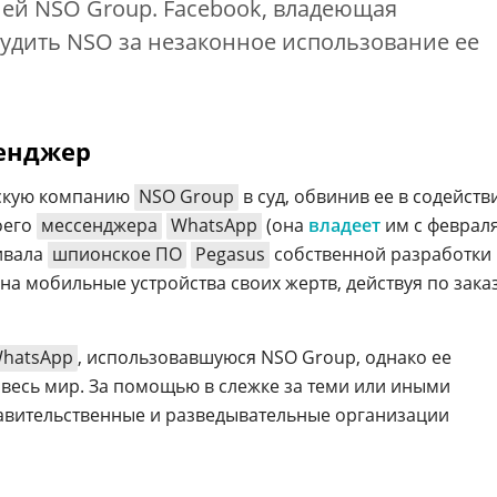
ей NSO Group. Facebook, владеющая
судить NSO за незаконное использование ее
енджер
ьскую компанию
NSO Group
в суд, обвинив ее в содейств
оего
мессенджера
WhatsApp
(она
владеет
им с феврал
ивала
шпионское ПО
Pegasus
собственной разработки
а мобильные устройства своих жертв, действуя по зака
hatsApp
, использовавшуюся NSO Group, однако ее
 весь мир. За помощью в слежке за теми или иными
авительственные и разведывательные организации