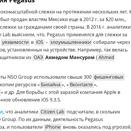
окомасштабной слежки на протяжении нескольких лет. 
был продан властям Мексики еще в 2012 г. за $20 млн,,
слежки за гражданами своей страны. В 2016 г. аналитики
n Lab выяснили, что, Pegasus применялся для слежки за
з
уязвимости
в
iOS
–
злоумышленники
собирали через
в, установленных на устройстве. Например, так велась
защитником из
ОАЭ
Ахмедом Мансуром
(
Ahmed
нты NSO Group использовали свыше 300
фишинговых
 копии ресурсов «
Билайна
», «
Вконтакте
»,
» и др. Для борьбы с этой заразой компания Apple в
ное обновление iOS 9.3.5.
ал
, что аналитики
Citizen Lab
подсчитали, в скольких
 Group. По их данным, деятельность Pegasus
ра, и пользователи
iPhone
вновь оказались под угрозой