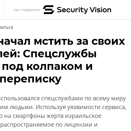
при поддержке
s
ЛИТЬСЯ
итика
ачал мстить за своих
еренции
лей: Спецслужбы
ет
 под колпаком и
ика
 переписку
спользовался спецслужбами по всему миру
им людьми. Используя уязвимости сервиса,
го на смартфоны жертв израильское
 распространяемое по лицензии и