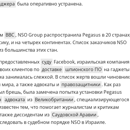
нджера
была оперативно устранена.
ым
BBC
, NSO Group распространила Pegasus в 20 странах
сику, и на четырех континентах. Список заказчиков NSO
з большинства этих стан.
, предоставленных
суду
Facebook, израильская компания
своих клиентов по
доставке
шпионского ПО
на гаджеты
ма занималась слежкой. В список жертв вошли чиновник
 мира, а также адвокаты и
правозащитники
. Как раз
рыл брешь, была замечена попытка установки Pegasus
н
адвоката
из
Великобритании
, специализирующегося
известен тем, что помогает журналистам и критикам
а также диссидентам из
Саудовской Аравии
,
еследовать в судебном порядке NSO в Израиле.