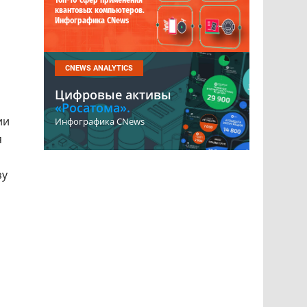
Топ-10 сфер применения
квантовых компьютеров.
Инфографика CNews
CNEWS ANALYTICS
Цифровые активы
«Росатома».
ии
Инфографика CNews
я
зу