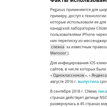
Pegasus применяется для шир
примеру, доступ к технологии 
которые использовали ее для 
канадской лаборатории Citize
пользователями iPhone чере
них переписку из мессенджеро
слежка
за известным право
Mansoor
).
Для инфицирования iOS клие
сайтов, в числе которых были
«
Одноклассников
», «
Яндекса
августе 2016 г.
выпустила
сроч
В сентябре 2018 г. CNews
пис
странах действует детище NSO
развернулась в 45 странах ми