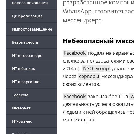
разработанное компани
нового поколения
WhatsApp, готовится за
Цифровизация
мессенджера.
Импортозамещение
Небезопасный месс
Безопасность
Facebook
подала на израил
ИТ в госсекторе
слежке за пользователями св
2014 г.),
NSO Group
устанавл
ИТ в банках
через
серверы
мессенджера н
ИТ в торговле
своих клиентов.
Телеком
Facebook
закрыла брешь в
W
деятельность успела охватить
Интернет
людьми к ней обращались пр
многих стран.
ИТ-бизнес