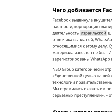
Чего добивается Fa
Facebook выдвинула внушител
частности, корпорация плани
деятельность
израильской
шп
ответчика выплат ей, WhatsA
относящимися к этому делу. 
материала известен не был. И
зарегистрированы WhatsApp и
NSO Group категорически отр
«Единственной целью нашей к
технологии правительственн
Мы стремились оказать им по
серьезных преступлений», – 
Факты использовани