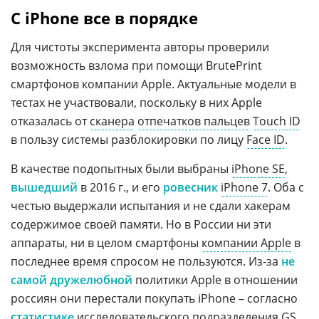
С iPhone все в порядке
Для чистоты эксперимента авторы проверили
возможность взлома при помощи BrutePrint
смартфонов компании Apple. Актуальные модели в
тестах не участвовали, поскольку в них Apple
отказалась от
сканера
отпечатков пальцев
Touch ID
в пользу системы разблокировки по лицу
Face ID
.
В качестве подопытных были выбраны
iPhone SE
,
вышедший
в 2016 г., и его
ровесник
iPhone 7
. Оба с
честью выдержали испытания и не сдали хакерам
содержимое своей памяти. Но в России ни эти
аппараты, ни в целом смартфоны
компании Apple
в
последнее время спросом не пользуются. Из-за
не
самой дружелюбной
политики Apple в отношении
россиян они перестали покупать iPhone – согласно
статистике
исследовательского подразделения
GS