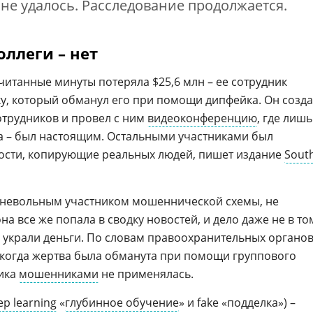
 не удалось. Расследование продолжается.
оллеги – нет
итанные минуты потеряла $25,6 млн – ее сотрудник
у, который обманул его при помощи дипфейка. Он созд
отрудников и провел с ним
видеоконференцию
, где лишь
а – был настоящим. Остальными участниками был
ости, копирующие реальных людей, пишет издание
Sout
 невольным участником мошеннической схемы, не
на все же попала в сводку новостей, и дело даже не в то
 украли деньги. По словам правоохранительных органов
, когда жертва была обманута при помощи группового
тика
мошенниками
не применялась.
ep learning
«
глубинное обучение
» и fake «подделка») –