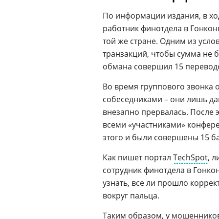
По информации издания, в х
работник финотдела в Гонконг
той же стране. Одним из усл
транзакций, чтобы сумма не 
обмана совершил 15 переводов
Во время группового звонка 
собеседниками – они лишь дав
внезапно прервалась. После э
всеми «участниками» конфер
этого и были совершены 15 б
Как пишет портал
TechSpot
, 
сотрудник финотдела в Гонко
узнать, все ли прошло коррект
вокруг пальца.
Таким образом, у
мошеннико