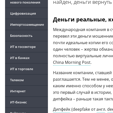
найден, деньги вернуть
нового поколения
Цифровизация
Деньги реальные, к
Импортозамещение
Международная компания в сч
Безопасность
перевел эти деньги мошенник
почти идеальные копии его с
ИТ в госсекторе
один человек – жертва обман
полностью виртуальные личн
ИТ в банках
China Morning Post
.
ИТ в торговле
Название компании, ставшей
разглашается. Тем не менее, о
Телеком
каким именно способом у нее
Интернет
это первый случай в истории
дипфейка – раньше такая так
ИТ-бизнес
Дипфейк
(deepfake от
англ
.
de