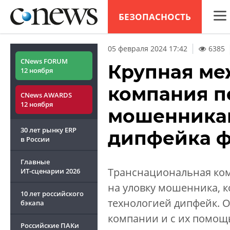
БЕЗОПАСНОСТЬ
CNew
05 февраля 2024 17:42
6385
Анал
CNews FORUM
Крупная ме
12 ноября
Конф
компания п
CNews AWARDS
Марк
12 ноября
мошенника
Техн
30 лет рынку ERP
дипфейка 
ТВ
в России
Главные
Транснациональная ком
ИТ-сценарии
2026
на уловку мошенника, 
10 лет российского
технологией дипфейк. 
бэкапа
компании и с их помощ
Российские ПАКи