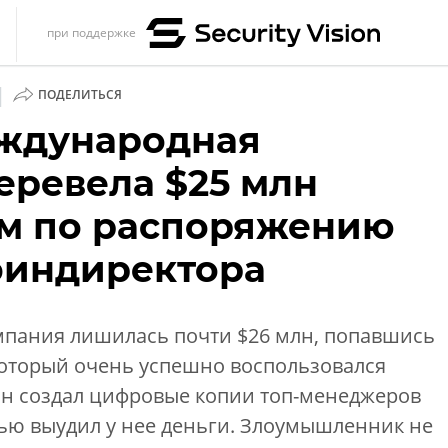
при поддержке
s
|
ПОДЕЛИТЬСЯ
итика
ждународная
еренции
еревела $25 млн
ет
м по распоряжению
ика
финдиректора
пания лишилась почти $26 млн, попавшись
который очень успешно воспользовался
Он создал цифровые копии топ-менеджеров
ью выудил у нее деньги. Злоумышленник не