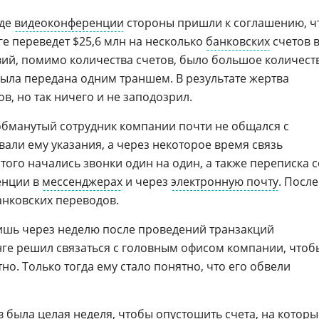
оде
видеоконференции
стороны пришли к соглашению, ч
е переведет $25,6 млн на несколько
банковских
счетов 
овий, помимо количества счетов, было большое количест
была передана одним траншем. В результате жертва
, но так ничего и не заподозрил.
обманутый сотрудник компании почти не общался с
али ему указания, а через некоторое время связь
того начались звонки один на один, а также переписка с
енции в
мессенджерах
и через
электронную почту
. После
анковских переводов.
лишь через неделю после проведений транзакций
нге решил связаться с головным офисом компании, чтоб
но. Только тогда ему стало понятно, что его обвели
в
была целая неделя, чтобы опустошить счета, на которы