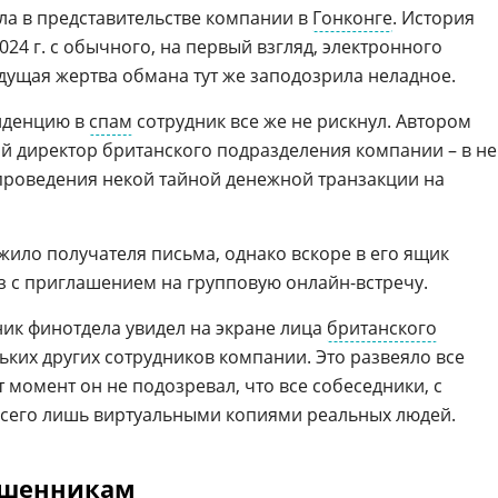
ла в представительстве компании в
Гонконге
. История
024 г. с обычного, на первый взгляд, электронного
удущая жертва обмана тут же заподозрила неладное.
нденцию в
спам
сотрудник все же не рискнул. Автором
й директор британского подразделения компании – в н
проведения некой тайной денежной транзакции на
жило получателя письма, однако вскоре в его ящик
аз с приглашением на групповую онлайн-встречу.
ик финотдела увидел на экране лица
британского
ьких других сотрудников компании. Это развеяло все
т момент он не подозревал, что все собеседники, с
всего лишь виртуальными копиями реальных людей.
ошенникам