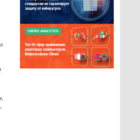
стандартам не гарантирует
защиту от киберугроз
CNEWS ANALYTICS
ал
Топ-10 сфер применения
квантовых компьютеров.
Инфографика CNews
h
м,
,