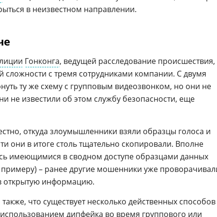
рыться в неизвестном направлении.
че
лиции
Гонконга
, ведущей расследование происшествия,
й сложности с тремя сотрудниками компании. С двумя
нуть ту же схему с групповым видеозвонком, но они не
ни не известили об этом службу безопасности, еще
естно, откуда злоумышленники взяли образцы голоса и
ти они в итоге столь тщательно скопировали. Вполне
ись имеющимися в сводном доступе образцами данных
к примеру) – ранее другие мошенники уже проворачивал
в открытую информацию.
 также, что существует несколько действенных способов
 использованием дипфейка во время группового или