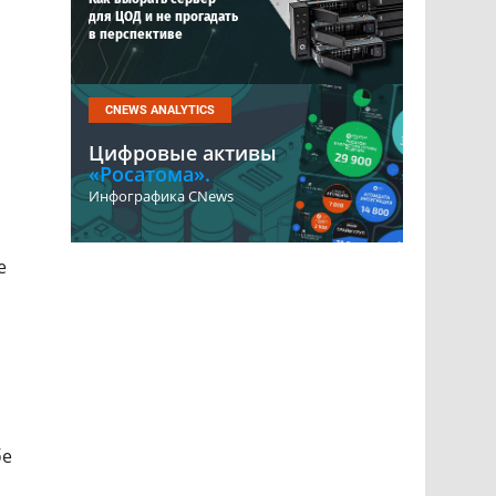
для ЦОД и не прогадать
в перспективе
CNEWS ANALYTICS
Цифровые активы
«Росатома».
Инфографика CNews
.
е
бе