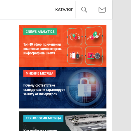
КАТАЛОГ
CNEWS ANALYTICS
Топ-10 сфер применения
квантовых компьютеров.
Инфографика CNews
МНЕНИЕ МЕСЯЦА
Почему соответствие
стандартам не гарантирует
защиту от киберугроз
ТЕХНОЛОГИЯ МЕСЯЦА
Как выбрать сервер