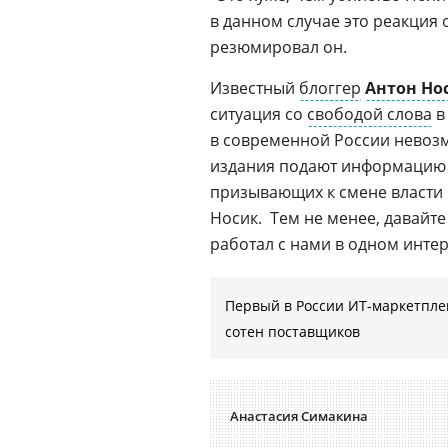
в данном случае это реакци
резюмировал он.
Известный
блоггер
Антон Но
ситуация со
свободой слова
в
в современной России невоз
издания подают информацию
призывающих к смене власти в
Носик.  Тем не менее, давайт
работал с нами в одном
интер
Первый в России ИТ-маркетплей
сотен поставщиков
Анастасия Симакина