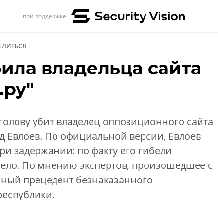
при поддержке
s
ЕЛИТЬСЯ
итика
ила владельца сайта
еренции
.ру"
ет
ика
голову убит владелец оппозиционного сайта
д Евлоев. По официальной версии, Евлоев
ри задержании: по факту его гибели
дело. По мнению экспертов, произошедшее с
ьный прецедент безнаказанного
республики.