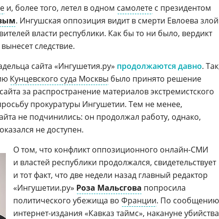
е
и, более того, летел в одном
самолете
с президентом
овым
. Ингушская оппозиция видит в смерти Евлоева злой
ителей власти республики. Как бы то ни было, вердикт
вынесет следствие.
адельца сайта «Ингушетия.ру»
продолжаются давно
. Так
нию
Кунцевского суда Москвы
было принято решение
сайта за распространение материалов экстремистского
просьбу прокуратуры Ингушетии. Тем не менее,
айта не подчинились: он продолжал работу, однако,
оказался не доступен.
О том, что конфликт оппозиционного
онлайн-СМИ
и властей республики продолжался, свидетельствует
и тот факт, что две недели назад главный редактор
«Ингушетии.ру»
Роза Мальсгова
попросила
политического убежища во
Франции
. По сообщению
интернет-издания
«
Кавказ
таймс», накануне убийства