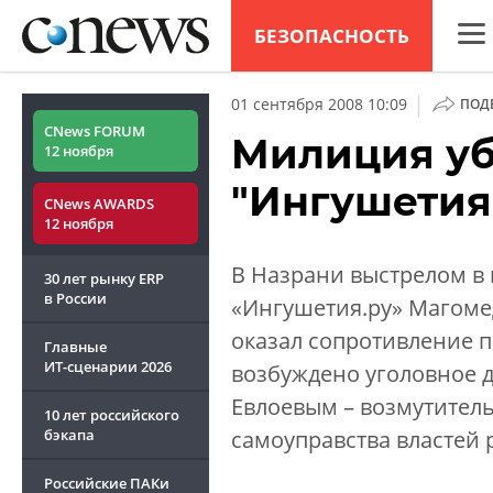
БЕЗОПАСНОСТЬ
CNew
|
01 сентября 2008 10:09
ПОД
Анал
CNews FORUM
Милиция уб
12 ноября
Конф
"Ингушетия
CNews AWARDS
Марк
12 ноября
Техн
В Назрани выстрелом в 
30 лет рынку ERP
ТВ
в России
«Ингушетия.ру» Магоме
оказал сопротивление п
Главные
ИТ-сценарии
2026
возбуждено уголовное 
Евлоевым – возмутител
10 лет российского
бэкапа
самоуправства властей 
Российские ПАКи