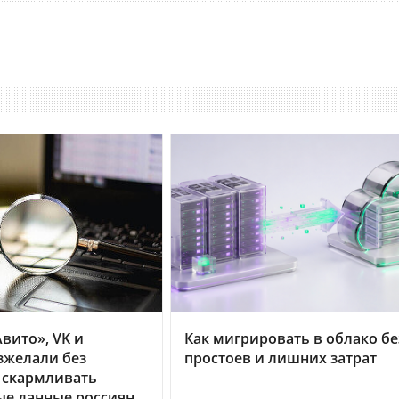
вито», VK и
Как мигрировать в облако бе
зжелали без
простоев и лишних затрат
 скармливать
ые данные россиян