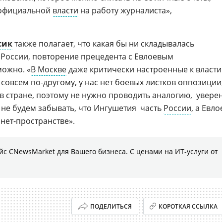
я официальной
власти
на работу журналиста», 
сик
также полагает, что какая бы ни складывалась
 России, повторение прецедента с Евлоевым
можно. «
В Москве
даже критически настроенные к власти
 совсем
по-другому
, у нас нет боевых листков оппозиции
 стране, поэтому не нужно проводить аналогию,  увере
е не будем забывать, что Ингушетия  часть
России
, а Евло
нет-пространстве
».
с CNewsMarket для Вашего бизнеса. С ценами на ИТ-услуги от
ПОДЕЛИТЬСЯ
КОРОТКАЯ ССЫЛКА