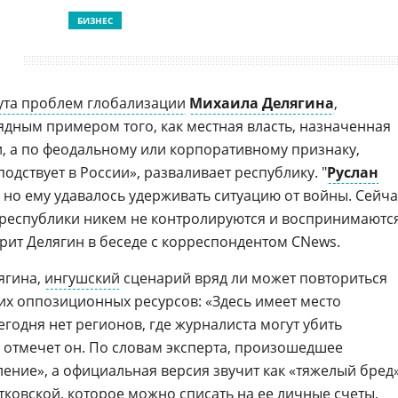
БИЗНЕС
ута проблем глобализации
Михаила Делягина
,
дным примером того, как местная власть, назначенная
, а по феодальному или корпоративному признаку,
одствует в России», разваливает республику. "
Руслан
но ему удавалось удерживать ситуацию от войны. Сейча
республики никем не контролируются и воспринимаютс
ворит Делягин в беседе с корреспондентом CNews.
ягина,
ингушский
сценарий вряд ли может повториться
их оппозиционных ресурсов: «Здесь имеет место
егодня нет регионов, где журналиста могут убить
 отмечет он. По словам эксперта, произошедшее
ение», а официальная версия звучит как «тяжелый бред»
тковской, которое можно списать на ее личные счеты,