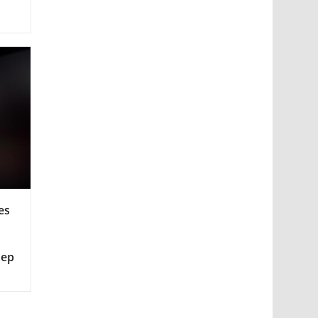
es
мер