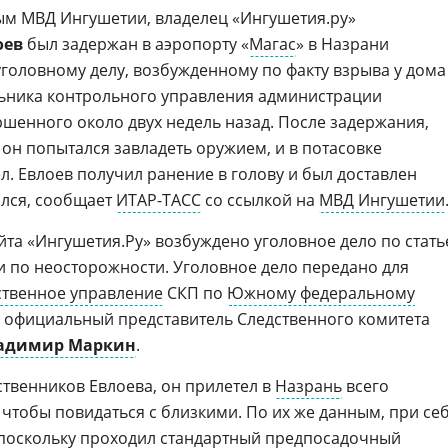
м МВД Ингушетии, владелец «Ингушетия.ру»
оев
был задержан в аэропорту «
Магас
» в Назрани
о уголовному делу, возбужденному по факту взрыва у дома
льника контрольного управления администрации
ршенного около двух недель назад. После задержания,
 он попытался завладеть оружием, и в потасовке
. Евлоев получил ранение в голову и был доставлен
ался, сообщает
ИТАР-ТАСС
со ссылкой на
МВД Ингушетии
йта «Ингушетия.Ру» возбуждено уголовное дело по стать
и по неосторожности. Уголовное дело передано для
ственное управление
СКП по
Южному федеральному
 официальный представитель Следственного комитета
адимир Маркин
.
твенников Евлоева, он прилетел в
Назрань
всего
, чтобы повидаться с близкими. По их же данным, при се
 поскольку проходил стандартный предпосадочный