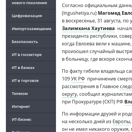
нового поколения
Согласно официальным данны
(Ingushetiya.ru)
Магомед Евл
Цифровизация
в воскресенье, 31 августа, п
Залимхана Хаутиева
 нача
Импортозамещение
президента республики, сове
Безопасность
когда Евлоева вели к машине,
произошел случайный выстрел
ИТ в госсекторе
в больницу, где вскоре сконч
ИТ в банках
По факту гибели владельца са
109
УК РФ
 причинение смерт
ИТ в торговле
рассмотрения в Главное
след
Телеком
округу
, сообщил журналистам
при Прокуратуре (СКП) РФ
Вл
Интернет
По информации друзей и родс
ИТ-бизнес
на несколько дней из
Европы
он не имел никакого
оружия
,