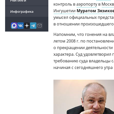
Рейтинги
контроль в
аэропорту
в
Москв
Ингушетии
Муратом Зязик
Инфографика
умысел официальных представ
в отношении произошедшего 
Напомним, что гонения на вл
летом 2008 г. по постановле
о прекращении деятельности 
характера. Суд удовлетворил 
требованию суда владельцы с
начиная с сегодняшнего утра 