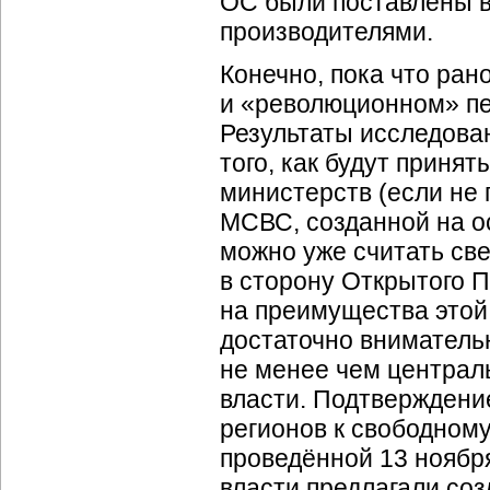
ОС были поставлены в
производителями.
Конечно, пока что ра
и «революционном» пе
Результаты исследова
того, как будут приня
министерств (если не 
МСВС, созданной на о
можно уже считать св
в сторону Открытого П
на преимущества этой 
достаточно внимательн
не менее чем централ
власти. Подтверждени
регионов к свободном
проведённой 13 ноябр
власти предлагали соз