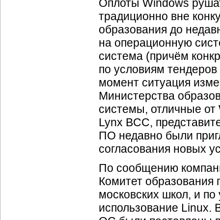
Оплоты Windows рушат
традиционно вне конк
образования до недав
на операционную систе
система (причём конк
по условиям тендеров
момент ситуация изме
Министерства образо
системы, отличные от
Lynx BCC, представит
ПО недавно были приг
согласования новых у
По сообщению компани
Комитет образования 
московских школ, и по
использование Linux. 