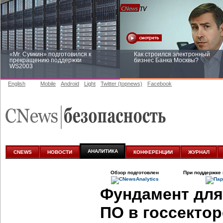
«Mr. Сумкин» подготовился к
Как строился электронный
прекращению поддержки
бизнес Банка Москвы?
WS2003
English
Mobile
Android
Light
Twitter (topnews)
Facebook
Заоблачная оптимизация: как
Рейтинг CNewsInfrastructure 20
Faberlic изменил подход к
приглашаем участвовать
аналитике
АНАЛИТИКА
CNEWS
НОВОСТИ
КОНФЕРЕНЦИИ
ЖУРНАЛ
Обзор подготовлен
При поддержке 
Фундамент для
ПО в госсекто