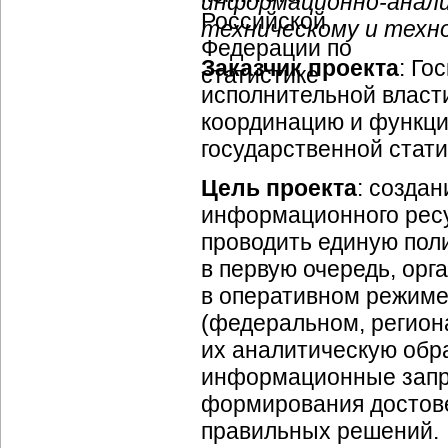
информационно-анал
техническому и техн
Заказчик проекта
: Го
исполнительной влас
координацию и функци
государственной стати
Цель проекта
: созда
информационного ресу
проводить единую пол
в первую очередь, орг
в оперативном режиме
(федеральном, регион
их аналитическую обр
информационные запро
формирования достове
правильных решений.