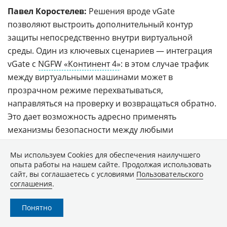
Павел Коростелев:
Решения вроде vGate
позволяют выстроить дополнительный контур
защиты непосредственно внутри виртуальной
среды. Один из ключевых сценариев — интеграция
vGate с
NGFW «Континент 4»
: в этом случае трафик
между виртуальными машинами может в
прозрачном режиме перехватываться,
направляться на проверку и возвращаться обратно.
Это дает возможность адресно применять
механизмы безопасности между любыми
сегментами инфраструктуры без усложнения
Мы используем Сookies для обеспечения наилучшего
архитектуры.
опыта работы на нашем сайте. Продолжая использовать
сайт, вы соглашаетесь с условиями
Пользовательского
Такой подход существенно повышает гибкость и
соглашения
.
скорость изменений, а также позволяет выполнять
требования регулятора без развертывания
Понятно
большого количества отдельных виртуальных