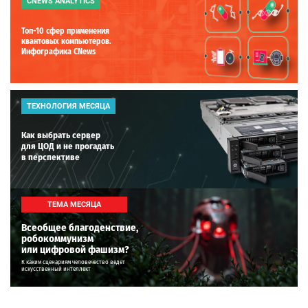
CNEWS ANALYTICS
Топ-10 сфер применения
квантовых компьютеров.
Инфографика CNews
ТЕХНОЛОГИЯ МЕСЯЦА
Как выбрать сервер
для ЦОД и не прогадать
в перспективе
ТЕМА МЕСЯЦА
Всеобщее благоденствие,
робокоммунизм
или цифровой фашизм?
К каким сценариям человечество ведет
искусственный интеллект