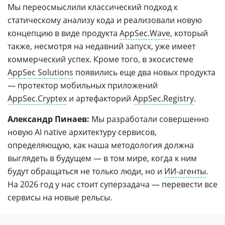
Мы переосмыслили классический подход к
статическому анализу кода и реализовали новую
концепцию в виде продукта
AppSec.Wave
, который
также, несмотря на недавний запуск, уже имеет
коммерческий успех. Кроме того, в экосистеме
AppSec Solutions
появились еще два новых продукта
— протектор мобильных приложений
AppSec.Cryptex
и артефакторий
AppSec.Registry
.
Александр Пинаев:
Мы разработали совершенно
новую AI native архитектуру сервисов,
определяющую, как наша методология должна
выглядеть в будущем — в том мире, когда к ним
будут обращаться не только люди, но и
ИИ-агенты
.
На 2026 год у нас стоит суперзадача — перевести все
сервисы на новые рельсы.