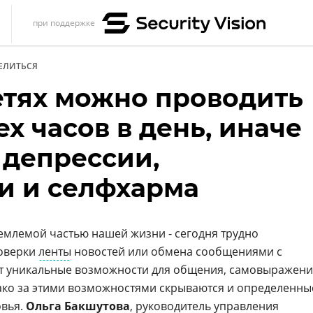
при поддержке
s
ЕЛИТЬСЯ
итика
сетях можно проводить
еренции
ех часов в день, иначе
ет
 депрессии,
ика
и и селфхарма
емлемой частью нашей жизни - сегодня трудно
роверки
ленты
новостей или обмена сообщениями с
ют уникальные возможности для общения, самовыражен
ако за этими возможностями скрываются и определенны
овья.
Ольга Бакшутова
, руководитель управления