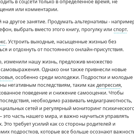
одить в соцсети только в определенное время, не
бщения или комментарии.
 на другое занятие. Продумать альтернативы - например
лефон, выбрать вместо этого книгу, прогулку или
спорт
.
окс
. Устроить выходные, насыщенные жизнью без
ься и отдохнуть от постоянного онлайн-присутствия.
о, изменили нашу жизнь, предложив множество
 самовыражения. Однако они также привнесли новые
ровья
, особенно среди молодежи. Подростки и молодые
ны негативным последствиям, таким как
депрессия
,
кованное поведение и снижение самооценки. Чтобы
последствия, необходимо развивать медиаграмотность,
оциальных сетей и регулярный мониторинг психическог
 это часть нашего мира, и важно научиться управлять
 Это требует усилий как со стороны родителей и
самих подростков, которые все больше осознают важност