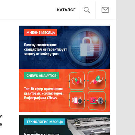
КАТАЛОГ
МНЕНИЕ МЕСЯЦА
Почему соответствие
стандартам не гарантирует
защиту от киберугроз
CNEWS ANALYTICS
Топ-10 сфер применения
квантовых компьютеров.
Инфографика CNews
ия
ТЕХНОЛОГИЯ МЕСЯЦА
е
Как выбрать сервер