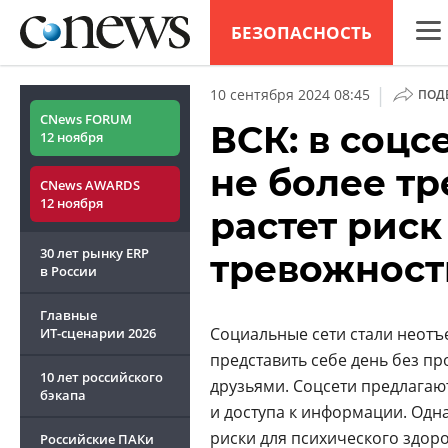
БЕЗОПАСНОСТЬ
CNew
|
10 сентября 2024 08:45
ПОД
Анал
CNews FORUM
ВСК: в соц
12 ноября
Конф
не более тр
CNews AWARDS
Марк
12 ноября
растет риск
Техн
30 лет рынку ERP
тревожност
ТВ
в России
Главные
Социальные сети стали неотъ
ИТ-сценарии
2026
представить себе день без п
10 лет российского
друзьями. Соцсети предлага
бэкапа
и доступа к информации. Одн
риски для психического здор
Российские ПАКи