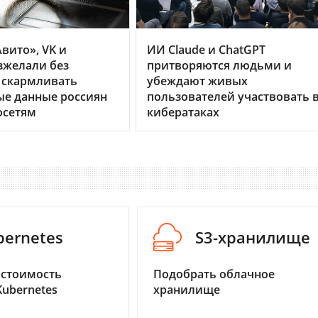
вито», VK и
ИИ Claude и ChatGPT
зжелали без
притворяются людьми и
 скармливать
убеждают живых
ые данные россиян
пользователей участвовать 
осетям
кибератаках
bernetes
S3-хранилище
 стоимость
Подобрать облачное
Kubernetes
хранилище