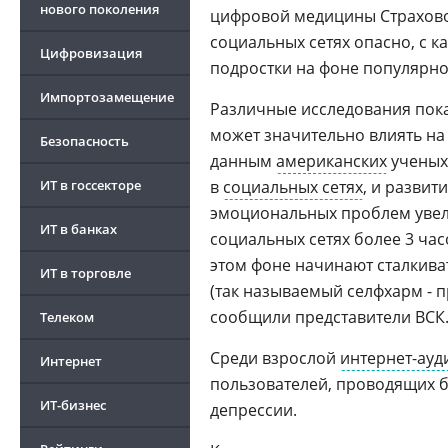
нового поколения
цифровой медицины Страховог
социальных сетях опасно, с 
Цифровизация
подростки на фоне популярно
Импортозамещение
Различные исследования пока
может значительно влиять на
Безопасность
данным
американских
ученых
ИТ в госсекторе
в
социальных сетях
, и развит
эмоциональных проблем увели
ИТ в банках
социальных сетях более 3 часо
этом фоне начинают сталкив
ИТ в торговле
(так называемый селфхарм - 
сообщили представители ВСК
Телеком
Среди взрослой
интернет-ауд
Интернет
пользователей, проводящих б
ИТ-бизнес
депрессии.