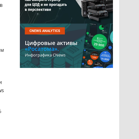
в
для ЦОД и не прогадать
в перспективе
CNEWS ANALYTICS
Цифровые активы
«Росатома».
ым
Инфографика CNews
и
ws
%