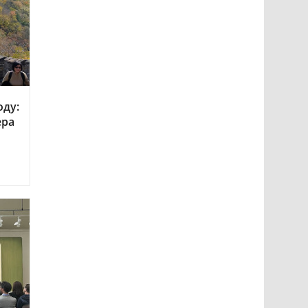
оду:
ера