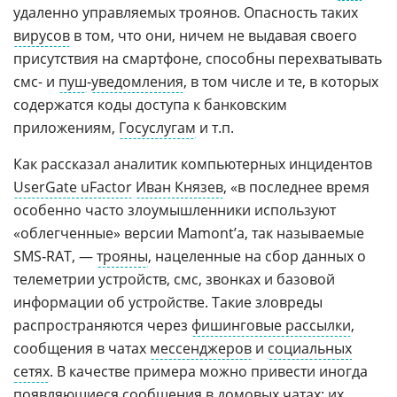
удаленно управляемых троянов. Опасность таких
вирусов
в том, что они, ничем не выдавая своего
присутствия на смартфоне, способны перехватывать
смс- и
пуш
‑
уведомления
, в том числе и те, в которых
содержатся коды доступа к банковским
приложениям,
Госуслугам
и т.п.
Как рассказал аналитик компьютерных инцидентов
UserGate uFactor
Иван Князев
, «в последнее время
особенно часто злоумышленники используют
«облегченные» версии Mamont’а, так называемые
SMS‑RAT, —
трояны
, нацеленные на сбор данных о
телеметрии устройств, смс, звонках и базовой
информации об устройстве. Такие зловреды
распространяются через
фишинговые рассылки
,
сообщения в чатах
мессенджеров
и
социальных
сетях
. В качестве примера можно привести иногда
появляющиеся сообщения в домовых
чатах
: их