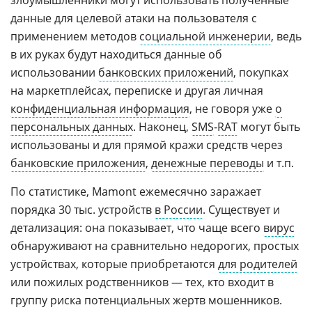
злоумышленники могут использовать полученные
данные для целевой атаки на пользователя с
применением методов
социальной инженерии
, ведь
в их руках будут находиться данные об
использовании
банковских приложений
, покупках
на маркетплейсах, переписке и другая личная
конфиденциальная информация
, не говоря уже
о
персональных данных
. Наконец,
SMS
‑
RAT
могут быть
использованы и для прямой кражи средств через
банковские приложения
,
денежные переводы
и т.п.
По статистике, Mamont ежемесячно заражает
порядка 30 тыс. устройств
в России
. Существует и
детализация: она показывает, что чаще всего
вирус
обнаруживают на сравнительно недорогих, простых
устройствах, которые приобретаются
для родителей
или пожилых родственников — тех, кто входит в
группу риска потенциальных жертв мошенников.