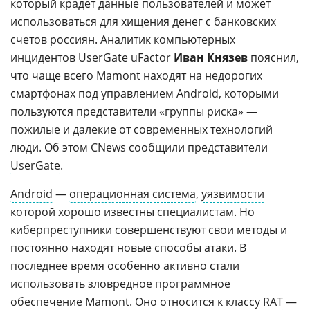
который крадет данные пользователей и может
использоваться для хищения денег с
банковских
счетов
россиян
. Аналитик компьютерных
инцидентов UserGate uFactor
Иван Князев
пояснил,
что чаще всего Mamont находят на недорогих
смартфонах под управлением Android, которыми
пользуются представители «группы риска» —
пожилые и далекие от современных технологий
люди. Об этом CNews сообщили представители
UserGate
.
Android
—
операционная система
,
уязвимости
которой хорошо известны специалистам. Но
киберпреступники совершенствуют свои методы и
постоянно находят новые способы атаки. В
последнее время особенно активно стали
использовать зловредное программное
обеспечение Mamont. Оно относится к классу
RAT
—