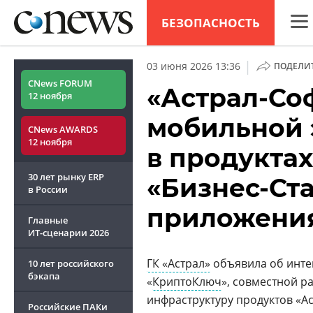
БЕЗОПАСНОСТЬ
CNew
|
03 июня 2026 13:36
ПОДЕЛИ
Анал
CNews FORUM
«Астрал-Со
12 ноября
Конф
мобильной 
CNews AWARDS
Марк
12 ноября
в продукта
Техн
30 лет рынку ERP
«Бизнес-Ста
ТВ
в России
приложени
Главные
ИТ-сценарии
2026
ГК «Астрал»
объявила об инте
10 лет российского
бэкапа
«
КриптоКлюч
», совместной р
инфраструктуру продуктов «Ас
Российские ПАКи