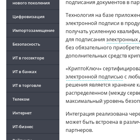
подписания документов в пар
нового поколения
Технология на базе приложен
Цифровизация
электронной подписи в проду
Импортозамещение
получать усиленную квалифи
для подписания
электронных 
Безопасность
без обязательного приобрете
дополнительных средств крип
ИТ в госсекторе
«КриптоКлюч» сертифициров
ИТ в банках
электронной подписью
с любы
решения является хранение к
ИТ в торговле
распределенном (между серве
Телеком
максимальный уровень безоп
Интернет
Интеграция реализована через
может быть встроена в разл
ИТ-бизнес
партнеров.