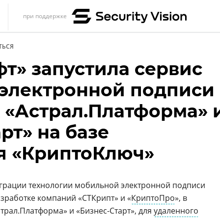
при поддержке
s
ТЬСЯ
итика
фт» запустила сервис
еренции
электронной подписи
ет
х «Астрал.Платформа» 
ика
рт» на базе
я «КриптоКлюч»
грации технологии мобильной электронной подписи
азработке компаний «СТКрипт» и «
КриптоПро
», в
трал.Платформа» и «Бизнес-Старт», для
удаленного