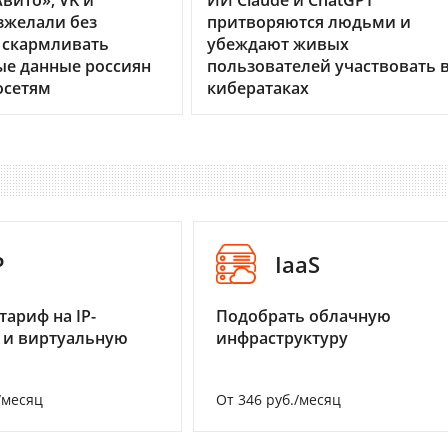
вито», VK и
ИИ Claude и ChatGPT
зжелали без
притворяются людьми и
 скармливать
убеждают живых
ые данные россиян
пользователей участвовать 
осетям
кибератаках
P
IaaS
тариф на IP-
Подобрать облачную
 и виртуальную
инфраструктуру
/месяц
От 346 руб./месяц