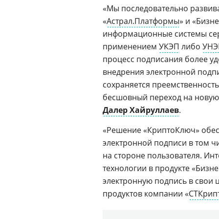
«Мы последовательно развив
«
Астрал.Платформы
» и «Бизн
информационные системы сер
применением
УКЭП
либо
УНЭ
процесс подписания более у
внедрения электронной подпи
сохраняется преемственность
бесшовный переход на новую
Далер Хайруллаев
.
«Решение «КриптоКлюч» обес
электронной подписи в том ч
на стороне пользователя. Инт
технологии в продукте «Бизн
электронную подпись в свои 
продуктов компании «
СТКрип