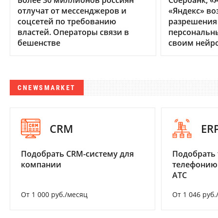
Более 30 миллионов россиян
Сбербанк, «А
отлучат от мессенджеров и
«Яндекс» во
соцсетей по требованию
разрешения
властей. Операторы связи в
персональн
бешенстве
своим нейр
CNEWSMARKET
CRM
ER
Подобрать CRM-систему для
Подобрать 
компании
телефонию
АТС
От 1 000 руб./месяц
От 1 046 руб.