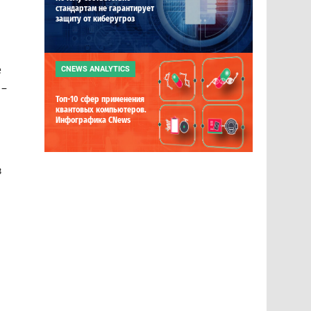
стандартам не гарантирует
защиту от киберугроз
е
CNEWS ANALYTICS
 –
Топ-10 сфер применения
квантовых компьютеров.
Инфографика CNews
в