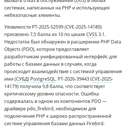
вызвать отказ в обслуживании (
DoS
) в любых
системах, написанных на PHP и использующих
небезопасные элементы.
Уязвимости PT-2025-52599 (CVE-2025-14180)
присвоено 7,5 балла из 10 по шкале
CVSS
3.1.
Недостаток был обнаружен в расширении PHP Data
Objects (PDO), которое предоставляет
разработчикам унифицированный интерфейс для
работы с базами данных в случаях, когда
происходит взаимодействие с системой управления
ими (
СУБД
)
PostgreSQL
. PT-2026-39443 (
CVE-2025
-
14179) получила 9,8 балла, что соответствует
критическому уровню опасности. Ошибка
содержалась в одном из компонентов PDO —
драйвере pdo_firebird, необходимом для
подключения PHP к широко распространенной
системе управления базами данных Firebird.