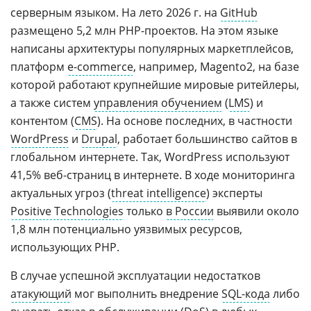
серверным языком. На лето 2026 г. на
GitHub
размещено 5,2 млн PHP-проектов. На этом языке
написаны архитектуры популярных маркетплейсов,
платформ
e-сommerce
, например, Magento2, на базе
которой работают крупнейшие мировые ритейлеры,
а также систем
управления обучением
(
LMS
) и
контентом (
CMS
). На основе последних, в частности
WordPress
и
Drupal
, работает большинство сайтов в
глобальном интернете. Так, WordPress используют
41,5% веб-страниц в интернете. В ходе мониторинга
актуальных угроз (
threat intelligence
) эксперты
Positive Technologies
только
в России
выявили около
1,8 млн потенциально уязвимых ресурсов,
использующих PHP.
В случае успешной эксплуатации недостатков
атакующий
мог выполнить внедрение
SQL-кода
либо