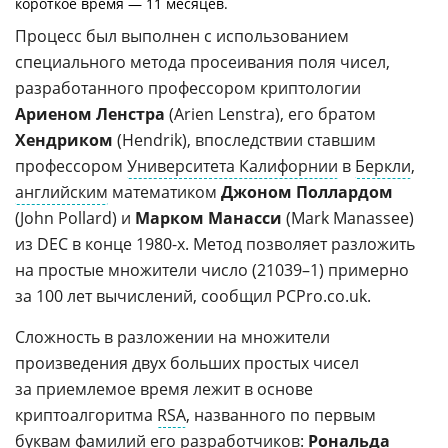
короткое время — 11 месяцев.
Процесс был выполнен с использованием
специального метода просеивания поля чисел,
разработанного профессором криптологии
Ариеном Ленстра
(Arien Lenstra), его братом
Хендриком
(Hendrik), впоследствии ставшим
профессором
Университета Калифорнии
в
Беркли
,
английским
математиком
Джоном Поллардом
(John Pollard) и
Марком Манасси
(Mark Manassee)
из DEC в конце 1980-х. Метод позволяет разложить
на простые множители число (21039–1) примерно
за 100 лет вычислений, сообщил PCPro.co.uk.
Сложность в разложении на множители
произведения двух больших простых чисел
за приемлемое время лежит в основе
криптоалгоритма
RSA
, названного по первым
буквам фамилий его разработчиков:
Рональда