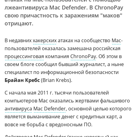
лжеантивируса Mac Defender. В ChronoPay
свою причастность к заражениям "маков"
отрицают.
В недавних
хакерских
атаках на сообщество
Mac
-
пользователей оказалась замешана российская
процессинговая
компания
ChronoPay
. Об этом в
своем блоге сообщил бывший журналист, а ныне
специалист по информационной безопасности
Брайан Кребс
(Brian Krebs).
С начала мая 2011 г. тысячи пользователей
компьютеров Mac оказались жертвами фальшивого
антивируса
Mac Defender
, основной целью которого
является выманивание денег с кредитных карт, а
вовсе не борьба с вредоносным ПО.