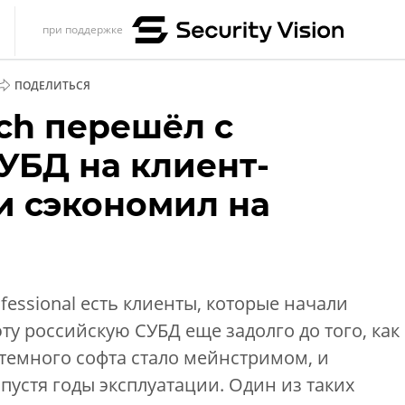
при поддержке
s
ПОДЕЛИТЬСЯ
итика
ch перешёл с
еренции
УБД на клиент-
ет
и сэкономил на
ика
fessional есть клиенты, которые начали
ту российскую СУБД еще задолго до того, как
емного софта стало мейнстримом, и
пустя годы эксплуатации. Один из таких