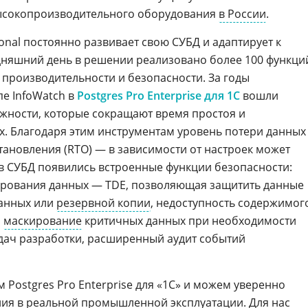
ысокопроизводительного оборудования
в России
.
ional постоянно развивает свою СУБД и адаптирует к
дняшний день в решении реализовано более 100 функци
производительности и безопасности. За годы
пе InfoWatch в
Postgres Pro Enterprise для 1С
вошли
ности, которые сокращают время простоя и
. Благодаря этим инструментам уровень потери данных
сстановления (RTO) — в зависимости от настроек может
 в СУБД появились встроенные функции безопасности:
ирования данных — TDE, позволяющая защитить данные
анных или
резервной копии
, недоступность содержимог
,
маскирование
критичных данных при необходимости
адач разработки, расширенный аудит событий
 Postgres Pro Enterprise для «1С» и можем уверенно
ия в реальной промышленной эксплуатации. Для нас