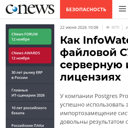
БЕЗОПАСНОСТЬ
CNew
|
|
3070
22 июня 2026 10:08
Анал
CNews FORUM
Как InfoWat
12 ноября
Конф
файловой С
CNews AWARDS
Марк
12 ноября
серверную 
Техн
30 лет рынку ERP
лицензиях
ТВ
в России
Главные
У компании Postgres Pro
ИТ-сценарии
2026
успешно использовать э
10 лет российского
импортозамещение сист
бэкапа
довольны результатом с
Российские ПАКи