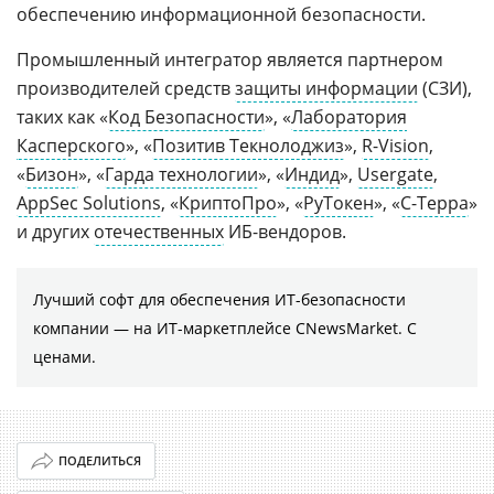
обеспечению информационной безопасности.
Промышленный интегратор является партнером
производителей средств
защиты информации
(СЗИ),
таких как «
Код Безопасности
», «
Лаборатория
Касперского
», «
Позитив Текнолоджиз
»,
R-Vision
,
«
Бизон
», «
Гарда технологии
», «
Индид
»,
Usergate
,
AppSec Solutions
, «
КриптоПро
», «
РуТокен
», «
С-Терра
»
и других
отечественных
ИБ-вендоров.
Лучший софт для обеспечения ИТ-безопасности
компании ― на ИТ-маркетплейсе CNewsMarket. С
ценами.
ПОДЕЛИТЬСЯ